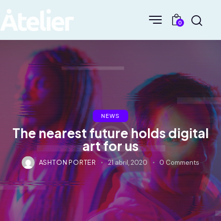
0
NEWS
The nearest future holds digital
art for us
ASHTON PORTER
21 abril, 2020
0
Comments