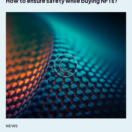
How to ensure safety while buying NFTs?
NEWS