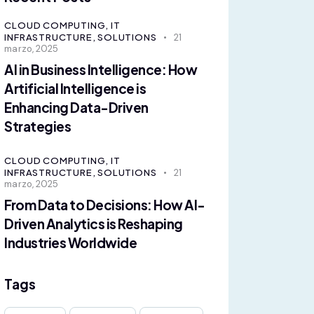
CLOUD COMPUTING,
IT
INFRASTRUCTURE,
SOLUTIONS
21
marzo, 2025
AI in Business Intelligence: How
Artificial Intelligence is
Enhancing Data-Driven
Strategies
CLOUD COMPUTING,
IT
INFRASTRUCTURE,
SOLUTIONS
21
marzo, 2025
From Data to Decisions: How AI-
Driven Analytics is Reshaping
Industries Worldwide
Tags