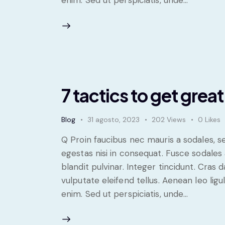
enim. Sed ut perspiciatis, unde…
7 tactics to get gre
Blog
31 agosto, 2023
202
Views
0
Likes
Q Proin faucibus nec mauris a sodales, 
egestas nisi in consequat. Fusce sodales
blandit pulvinar. Integer tincidunt. Cra
vulputate eleifend tellus. Aenean leo ligul
enim. Sed ut perspiciatis, unde…