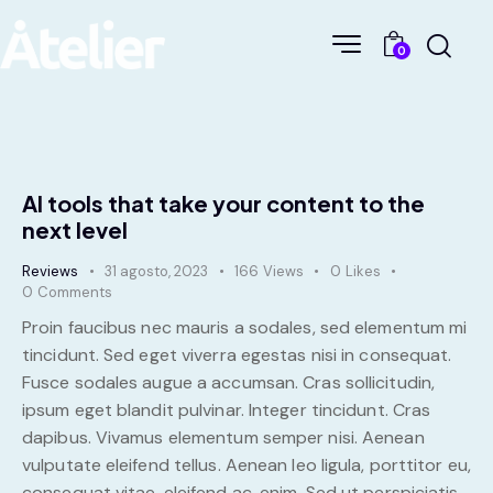
0
AI tools that take your content to the
next level
Reviews
31 agosto, 2023
166
Views
0
Likes
0
Comments
Proin faucibus nec mauris a sodales, sed elementum mi
tincidunt. Sed eget viverra egestas nisi in consequat.
Fusce sodales augue a accumsan. Cras sollicitudin,
ipsum eget blandit pulvinar. Integer tincidunt. Cras
dapibus. Vivamus elementum semper nisi. Aenean
vulputate eleifend tellus. Aenean leo ligula, porttitor eu,
consequat vitae, eleifend ac, enim. Sed ut perspiciatis,