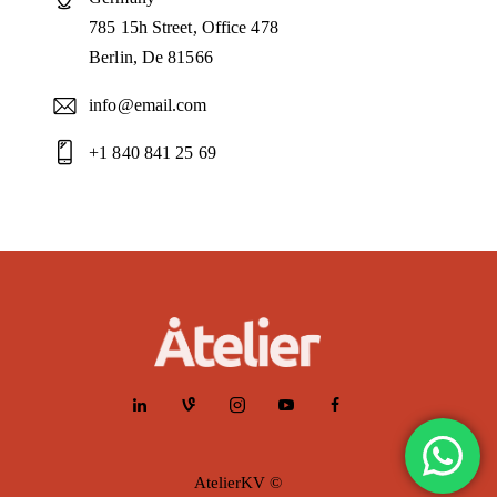
785 15h Street, Office 478
Berlin, De 81566
info@email.com
+1 840 841 25 69
AtelierKV ©