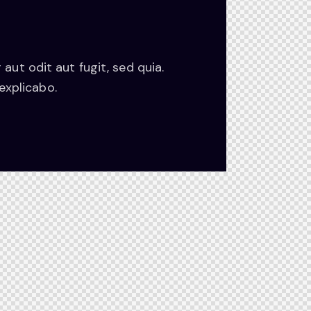
ut odit aut fugit, sed quia.
explicabo.